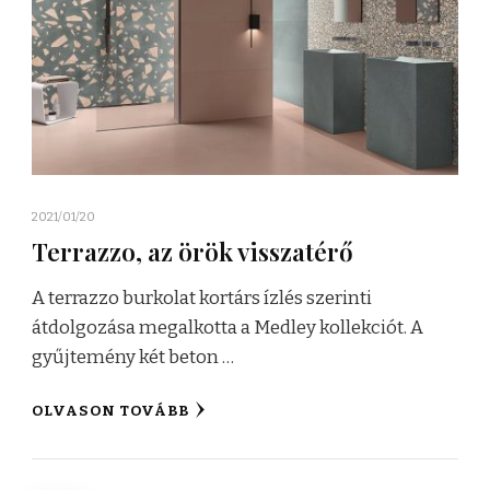
2021/01/20
Terrazzo, az örök visszatérő
A terrazzo burkolat kortárs ízlés szerinti
átdolgozása megalkotta a Medley kollekciót. A
gyűjtemény két beton …
OLVASON TOVÁBB