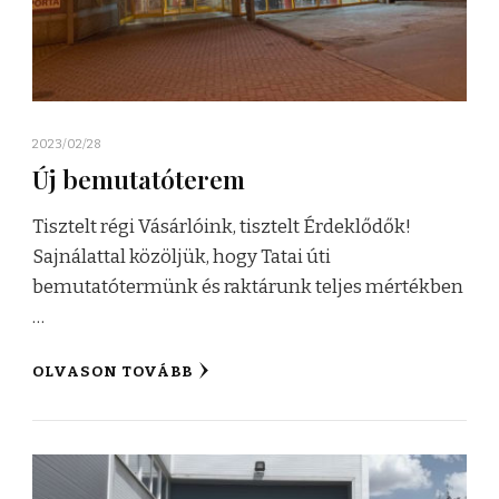
2023/02/28
Új bemutatóterem
Tisztelt régi Vásárlóink, tisztelt Érdeklődők!
Sajnálattal közöljük, hogy Tatai úti
bemutatótermünk és raktárunk teljes mértékben
…
OLVASON TOVÁBB