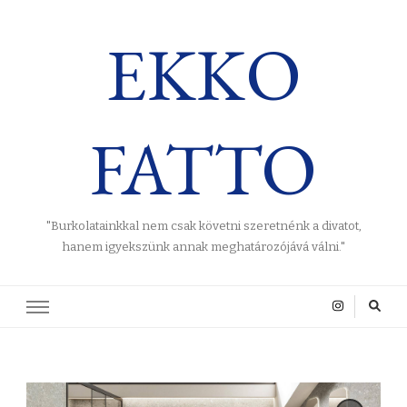
EKKO
FATTO
"Burkolatainkkal nem csak követni szeretnénk a divatot,
hanem igyekszünk annak meghatározójává válni."