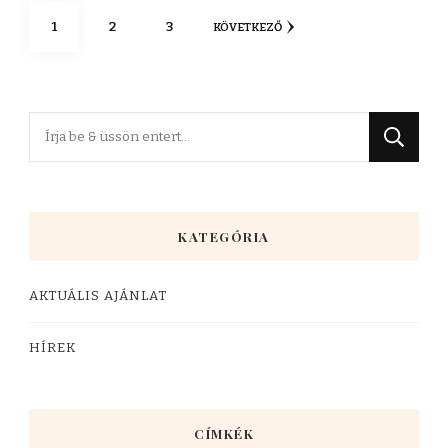
Bejegyzések
OLDAL
OLDAL
OLDAL
1
2
3
KÖVETKEZŐ
lapozása
Keres
valamit?
KATEGÓRIA
AKTUÁLIS AJÁNLAT
HÍREK
CÍMKÉK