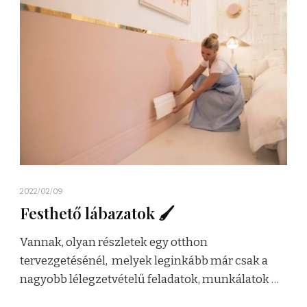
2022/02/09
Festhető lábazatok 🖌
Vannak, olyan részletek egy otthon
tervezgetésénél, melyek leginkább már csak a
nagyobb lélegzetvételű feladatok, munkálatok …