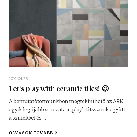
2019/04/26
Let’s play with ceramic tiles! 😉
A bemutatótermünkben megtekinthető az ABK
egyik legújabb sorozata a „play”. Játsszunk együtt
a színekkel és …
OLVASON TOVÁBB