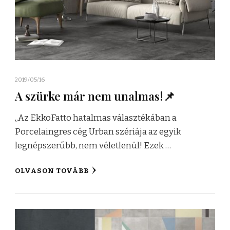
2019/05/16
A szürke már nem unalmas!📌
„Az EkkoFatto hatalmas választékában a
Porcelaingres cég Urban szériája az egyik
legnépszerűbb, nem véletlenül! Ezek …
OLVASON TOVÁBB