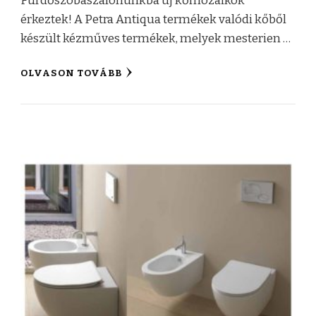
Fürdőszobaszalonunkba új kőmozaikok
érkeztek! A Petra Antiqua termékek valódi kőből
készült kézműves termékek, melyek mesterien …
OLVASON TOVÁBB