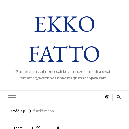
EKKO
FATTO
"Burkolatainkkal nem csak követni szeretnénk a divatot,
hanem igyekszünk annak meghatározójává válni."
Kezdőlap
fürdőszoba