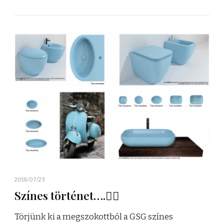
2018/07/23
Színes történet….👌🏻
Törjünk ki a megszokottból a GSG színes