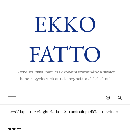
EKKO
FATTO
"Burkolatainkkal nem csak követni szeretnénk a divatot,
hanem igyekszünk annak meghatározójává válni."
Kezdőlap
Melegburkolat
Laminált padlók
Wineo