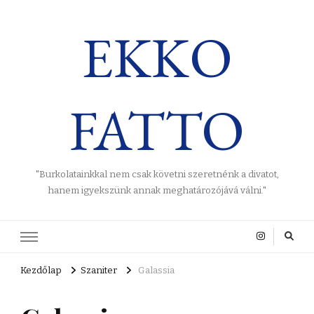
EKKO
FATTO
"Burkolatainkkal nem csak követni szeretnénk a divatot,
hanem igyekszünk annak meghatározójává válni."
Kezdőlap
Szaniter
Galassia