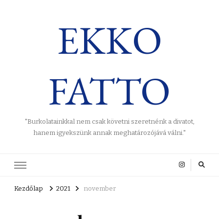
EKKO
FATTO
"Burkolatainkkal nem csak követni szeretnénk a divatot,
hanem igyekszünk annak meghatározójává válni."
Kezdőlap
2021
november