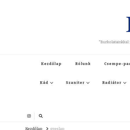
"Burkolatainkkal
Kezdőlap
Rólunk
Csempe-pa
Kád
Szaniter
Radiátor
Kezdőlap
greslap