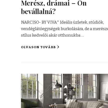
Merész, drámai – Ön
bevállalná?
NARCISO- BY VIVA* Ideális üzletek, stúdiók,
vendéglátóegységek burkolására, de a merés
stílus kedvelői akár otthonukba …
OLVASON TOVÁBB