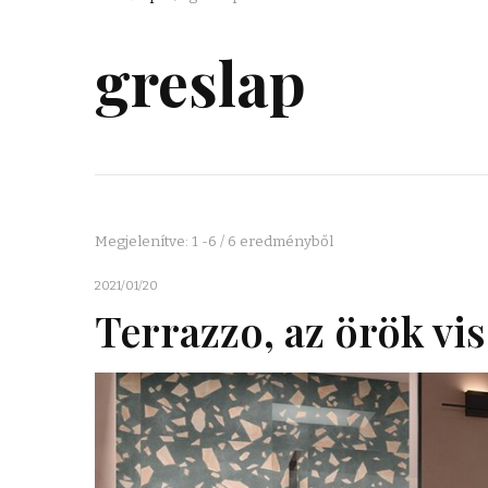
greslap
Megjelenítve: 1 -6 / 6 eredményből
2021/01/20
Terrazzo, az örök vi