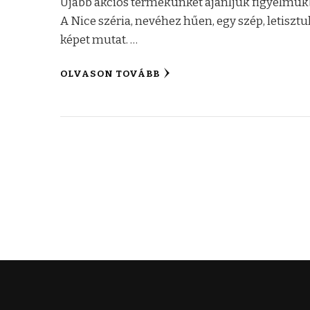
Újabb akciós termékünket ajánljuk figyelmük
A Nice széria, nevéhez hűen, egy szép, letisztu
képet mutat. …
OLVASON TOVÁBB