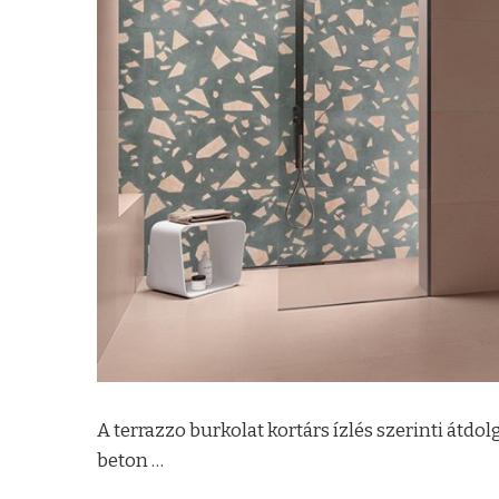
A terrazzo burkolat kortárs ízlés szerinti átd
beton …