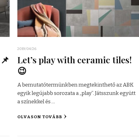
2019/04/26
!📌
Let’s play with ceramic tiles!
😉
A bemutatótermünkben megtekinthető az ABK
egyik legújabb sorozata a „play”. Játsszunk együtt
a színekkel és …
OLVASON TOVÁBB