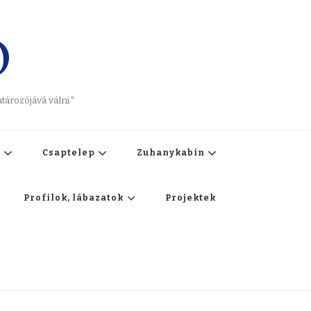
O
ározójává válni."
t
Csaptelep
Zuhanykabin
Profilok, lábazatok
Projektek