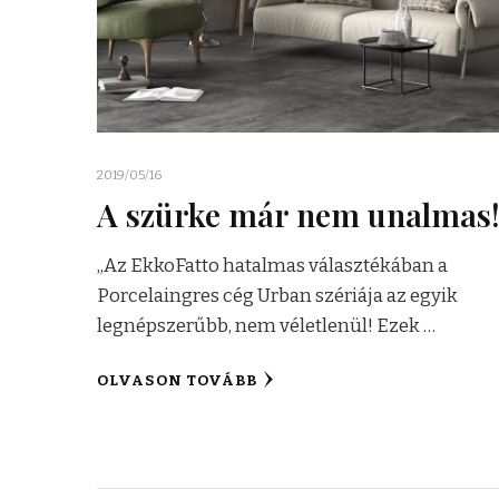
2019/05/16
A szürke már nem unalmas
„Az EkkoFatto hatalmas választékában a
Porcelaingres cég Urban szériája az egyik
legnépszerűbb, nem véletlenül! Ezek …
OLVASON TOVÁBB