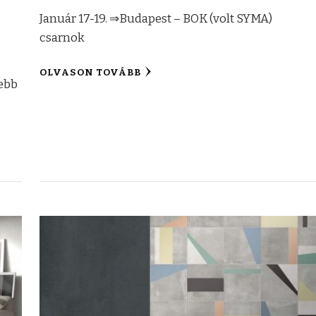
Január 17-19. ⇒Budapest – BOK (volt SYMA)
csarnok
OLVASON TOVÁBB
zebb