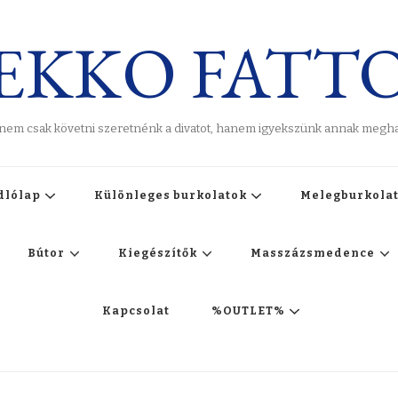
EKKO FATT
 nem csak követni szeretnénk a divatot, hanem igyekszünk annak meghat
dlólap
Különleges burkolatok
Melegburkola
Bútor
Kiegészítők
Masszázsmedence
Kapcsolat
%OUTLET%