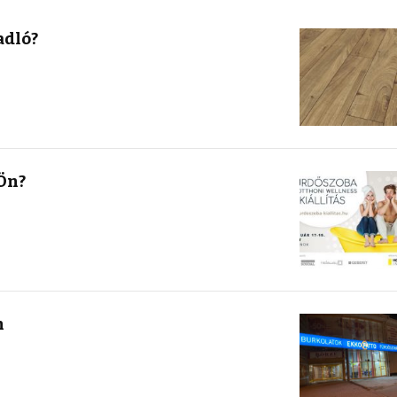
adló?
 Ön?
m