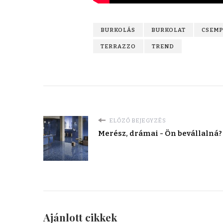
BURKOLÁS
BURKOLAT
CSEM
TERRAZZO
TREND
ELŐZŐ BEJEGYZÉS
Merész, drámai - Ön bevállalná?
Ajánlott cikkek