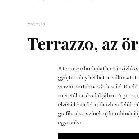
2021/01/20
Terrazzo, az ö
A terrazzo burkolat kortárs ízlés 
gyűjtemény két beton változatot, a
verziót tartalmaz (‘Classic’, ‘Roc
méretében és alakjában. A geome
elvét idézik fel, miközben felülm
grafika és a színek új kombináció
egyesülve.