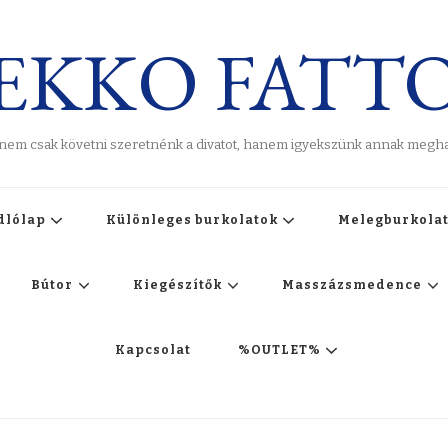
EKKO FATT
 nem csak követni szeretnénk a divatot, hanem igyekszünk annak meghat
dlólap
Különleges burkolatok
Melegburkola
Bútor
Kiegészítők
Masszázsmedence
Kapcsolat
%OUTLET%