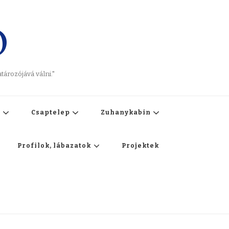
O
ározójává válni."
t
Csaptelep
Zuhanykabin
Profilok, lábazatok
Projektek