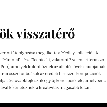
rök visszatérő
szerinti átdolgozása megalkotta a Medley kollekciót. A
 ‘Minimal’-t és a ‘Tecnica’-t, valamint 3 velencei terrazzo
k’, ‘Pop’), amelyek különböznek az alkotó kövek darabjainak
triai összefonódások az eredeti terrazzo-kompozíciók
úlják és továbbfejlesztik egy új koncepció felé, amelyben a
jával kísérleteznek, a kreativitás magasabb fokán