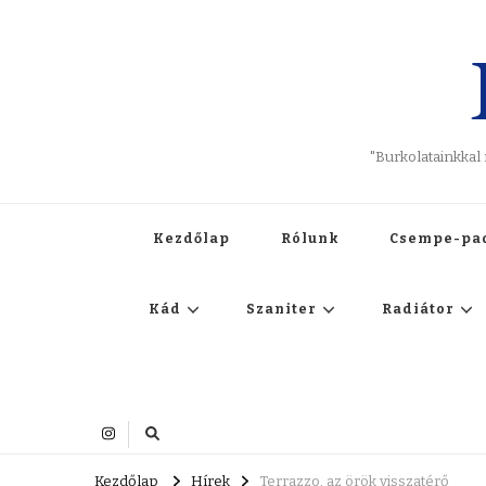
"Burkolatainkkal
Kezdőlap
Rólunk
Csempe-pa
Kád
Szaniter
Radiátor
Kezdőlap
Hírek
Terrazzo, az örök visszatérő