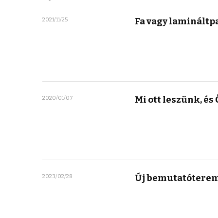
Fa vagy lamináltp
2021/11/25
Mi ott leszünk, és
2020/01/07
Új bemutatótere
2023/02/28