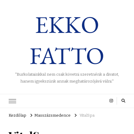
EKKO
FATTO
"Burkolatainkkal nem csak követni szeretnénk a divatot,
hanem igyekszünk annak meghatározójává válni."
Kezdőlap
Masszázsmedence
VitalSpa