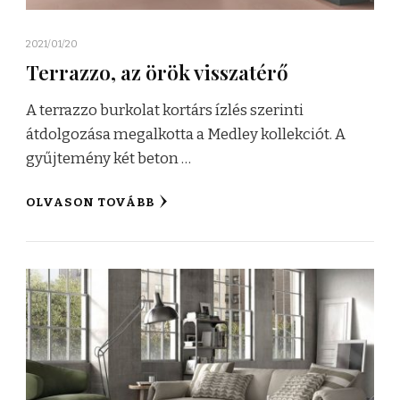
2021/01/20
Terrazzo, az örök visszatérő
A terrazzo burkolat kortárs ízlés szerinti
átdolgozása megalkotta a Medley kollekciót. A
gyűjtemény két beton …
OLVASON TOVÁBB