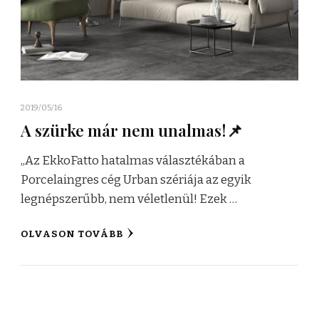
2019/05/16
A szürke már nem unalmas!📌
„Az EkkoFatto hatalmas választékában a
Porcelaingres cég Urban szériája az egyik
legnépszerűbb, nem véletlenül! Ezek …
OLVASON TOVÁBB