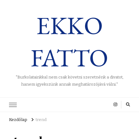
EKKO
FATTO
"Burkolatainkkal nem csak követni szeretnénk a divatot,
hanem igyekszünk annak meghatározójává válni."
Kezdőlap
trend