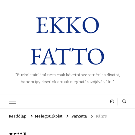
EKKO
FATTO
"Burkolatainkkal nem csak követni szeretnénk a divatot,
hanem igyekszünk annak meghatározójává válni."
Kezdőlap
Melegburkolat
Parketta
Kährs