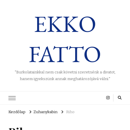
EKKO
FATTO
"Burkolatainkkal nem csak követni szeretnénk a divatot,
hanem igyekszünk annak meghatározójává válni."
Kezdőlap
Zuhanykabin
Riho