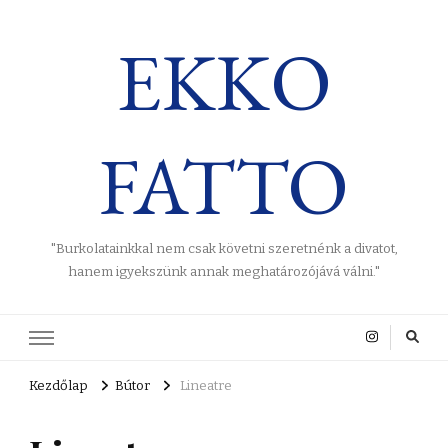
EKKO
FATTO
"Burkolatainkkal nem csak követni szeretnénk a divatot,
hanem igyekszünk annak meghatározójává válni."
Kezdőlap
Bútor
Lineatre