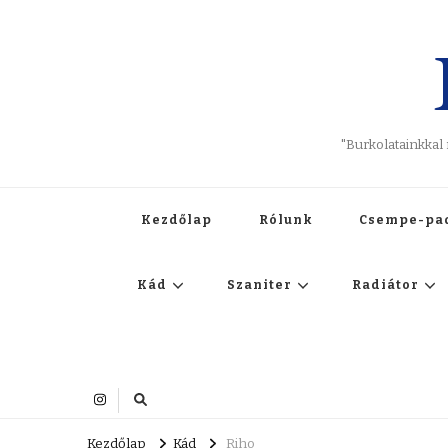
"Burkolatainkkal
Kezdőlap
Rólunk
Csempe-pa
Kád
Szaniter
Radiátor
Kezdőlap
Kád
Riho