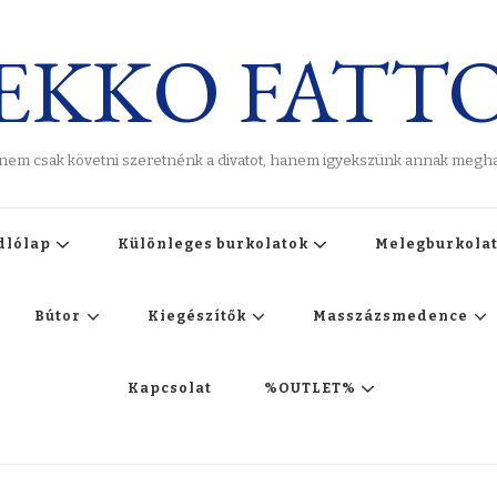
EKKO FATT
 nem csak követni szeretnénk a divatot, hanem igyekszünk annak meghat
dlólap
Különleges burkolatok
Melegburkola
Bútor
Kiegészítők
Masszázsmedence
Kapcsolat
%OUTLET%