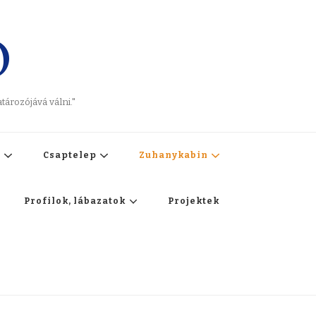
O
ározójává válni."
t
Csaptelep
Zuhanykabin
Profilok, lábazatok
Projektek