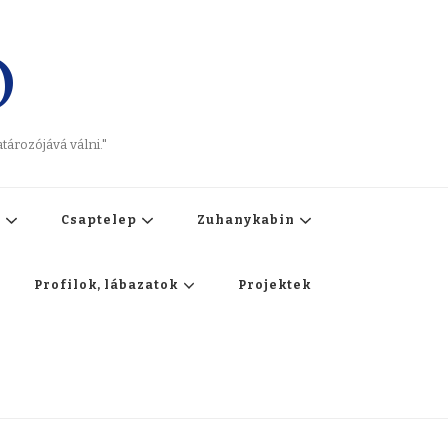
O
ározójává válni."
t
Csaptelep
Zuhanykabin
Profilok, lábazatok
Projektek