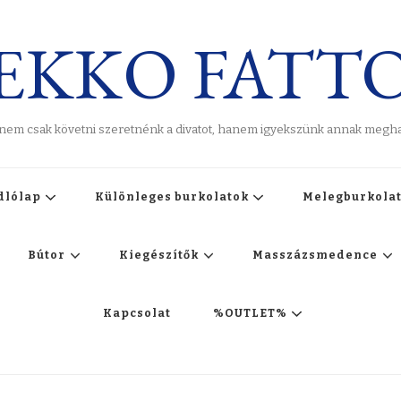
EKKO FATT
 nem csak követni szeretnénk a divatot, hanem igyekszünk annak meghat
dlólap
Különleges burkolatok
Melegburkola
Bútor
Kiegészítők
Masszázsmedence
Kapcsolat
%OUTLET%