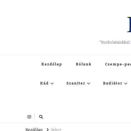
"Burkolatainkkal
Kezdőlap
Rólunk
Csempe-pa
Kád
Szaniter
Radiátor
Kezdőlap
dekor