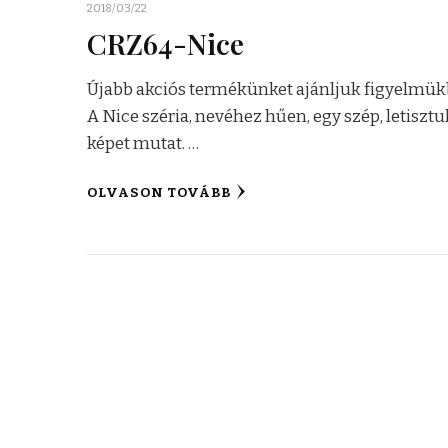
2018/03/22
CRZ64-Nice
Újabb akciós termékünket ajánljuk figyelmük
A Nice széria, nevéhez hűen, egy szép, letisztu
képet mutat. …
OLVASON TOVÁBB