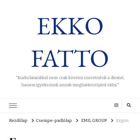
EKKO
FATTO
"Burkolatainkkal nem csak követni szeretnénk a divatot,
hanem igyekszünk annak meghatározójává válni."
Kezdőlap
Csempe-padlólap
EMIL GROUP
Ergon