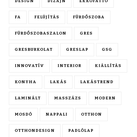
DESIGN
DIZÁJN
EKKOFATTO
FA
FELÚJÍTÁS
FÜRDŐSZOBA
FÜRDŐSZOBASZALON
GRES
GRESBURKOLAT
GRESLAP
GSG
INNOVATÍV
INTERIOR
KIÁLLÍTÁS
KONYHA
LAKÁS
LAKÁSTREND
LAMINÁLT
MASSZÁZS
MODERN
MOSDÓ
NAPPALI
OTTHON
OTTHONDESIGN
PADLÓLAP