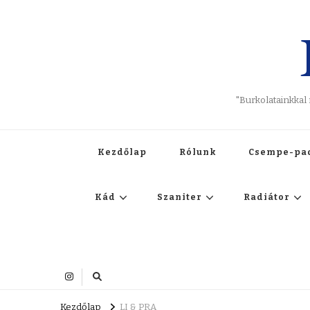
"Burkolatainkkal
Kezdőlap
Rólunk
Csempe-pa
Kád
Szaniter
Radiátor
Kezdőlap
LI & PRA