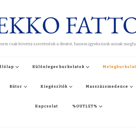
EKKO FATT
 nem csak követni szeretnénk a divatot, hanem igyekszünk annak meghat
dlólap
Különleges burkolatok
Melegburkola
Bútor
Kiegészítők
Masszázsmedence
Kapcsolat
%OUTLET%