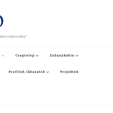
O
ározójává válni."
t
Csaptelep
Zuhanykabin
Profilok, lábazatok
Projektek