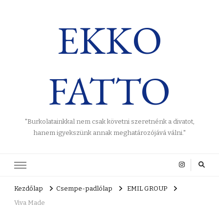
EKKO
FATTO
"Burkolatainkkal nem csak követni szeretnénk a divatot,
hanem igyekszünk annak meghatározójává válni."
Kezdőlap
Csempe-padlólap
EMIL GROUP
Viva Made