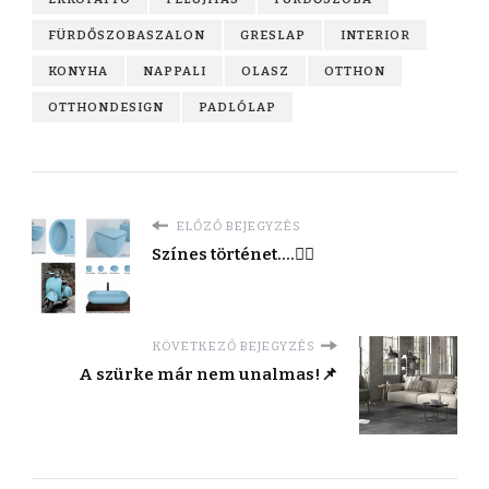
FÜRDŐSZOBASZALON
GRESLAP
INTERIOR
KONYHA
NAPPALI
OLASZ
OTTHON
OTTHONDESIGN
PADLÓLAP
ELŐZŐ BEJEGYZÉS
Színes történet....👌🏻
KÖVETKEZŐ BEJEGYZÉS
A szürke már nem unalmas!📌