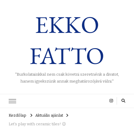
EKKO
FATTO
"Burkolatainkkal nem csak követni szeretnénk a divatot,
hanem igyekszünk annak meghatározójává válni."
Kezdőlap
Aktuális ajánlat
Let’s play with ceramic tiles! 😉