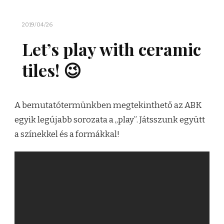
2019/04/26
Let’s play with ceramic
tiles! 😉
A bemutatótermünkben megtekinthető az ABK
egyik legújabb sorozata a „play”. Játsszunk együtt
a színekkel és a formákkal!