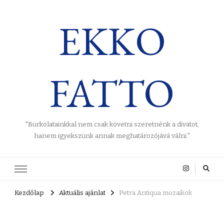
EKKO
FATTO
"Burkolatainkkal nem csak követni szeretnénk a divatot,
hanem igyekszünk annak meghatározójává válni."
Kezdőlap
Aktuális ajánlat
Petra Antiqua mozaikok