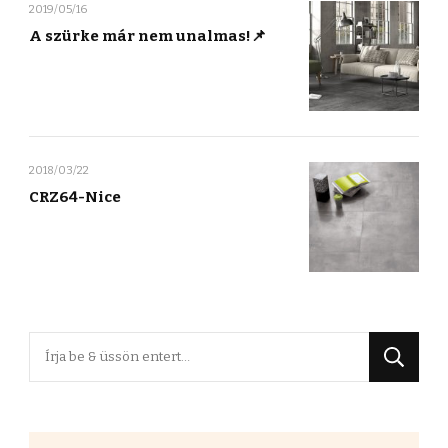
2019/05/16
A szürke már nem unalmas!📌
2018/03/22
CRZ64-Nice
Keres
valamit?