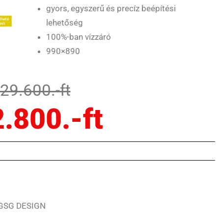
gyors, egyszerű és precíz beépítési
lehetőség
100%-ban vízzáró
990×890
129.600.-ft
2.800.-ft
 GSG DESIGN