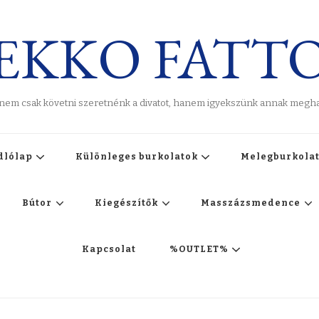
EKKO FATT
 nem csak követni szeretnénk a divatot, hanem igyekszünk annak meghat
dlólap
Különleges burkolatok
Melegburkola
Bútor
Kiegészítők
Masszázsmedence
Kapcsolat
%OUTLET%