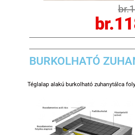
br.
br.11
BURKOLHATÓ ZUHA
Téglalap alakú burkolható zuhanytálca f