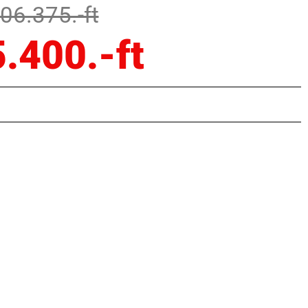
206.375.-ft
5.400.-ft