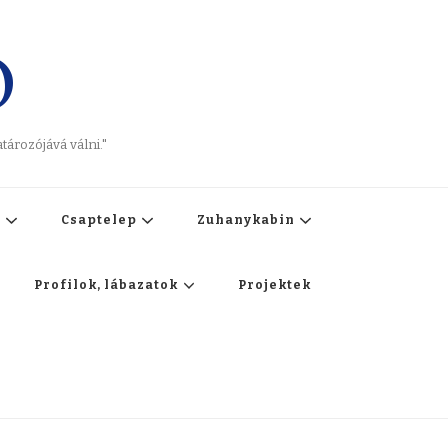
O
ározójává válni."
t
Csaptelep
Zuhanykabin
Profilok, lábazatok
Projektek