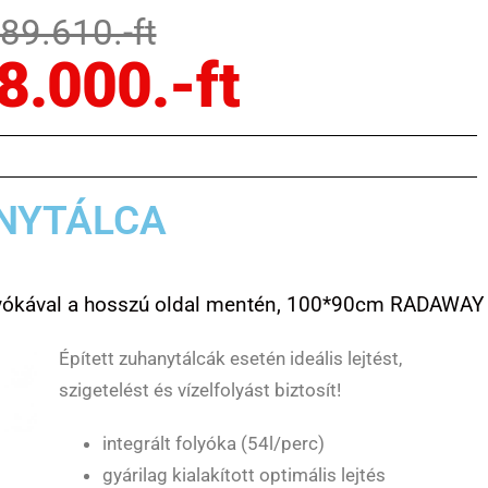
189.610.-ft
8.000.-ft
NYTÁLCA
olyókával a hosszú oldal mentén, 100*90cm RADAWAY
Épített zuhanytálcák esetén ideális lejtést,
szigetelést és vízelfolyást biztosít!
integrált folyóka (54l/perc)
gyárilag kialakított optimális lejtés