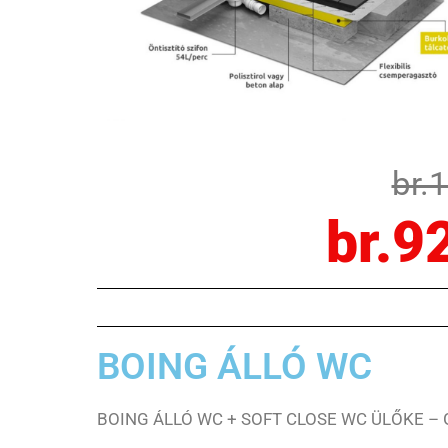
br.
br.9
BOING ÁLLÓ WC
BOING ÁLLÓ WC + SOFT CLOSE WC ÜLŐKE –