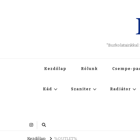
"Burkolatainkkal
Kezdőlap
Rólunk
Csempe-pa
Kád
Szaniter
Radiátor
Kezdőlap
%OUTLET%