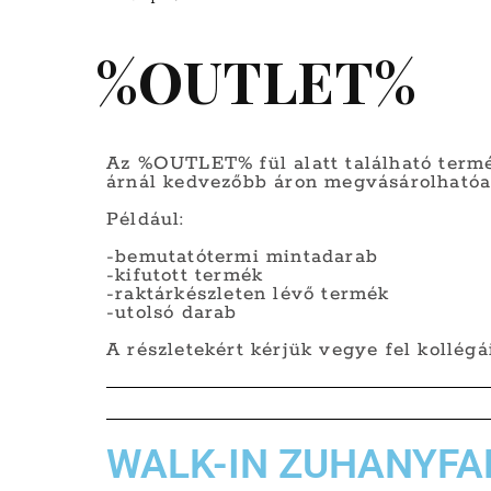
%OUTLET%
Az %OUTLET% fül alatt található termé
árnál kedvezőbb áron megvásárolhatóa
Például:
-bemutatótermi mintadarab
-kifutott termék
-raktárkészleten lévő termék
-utolsó darab
A részletekért kérjük vegye fel kollég
WALK-IN ZUHANYFA